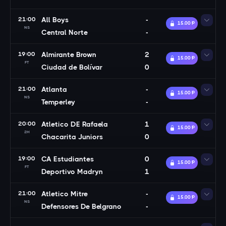
21:00
All Boys
-
15.00 Ᵽ
NS
Central Norte
-
19:00
Almirante Brown
2
15.00 Ᵽ
FT
Ciudad de Bolívar
0
21:00
Atlanta
-
15.00 Ᵽ
NS
Temperley
-
20:00
Atletico DE Rafaela
1
15.00 Ᵽ
2H
Chacarita Juniors
0
19:00
CA Estudiantes
0
15.00 Ᵽ
FT
Deportivo Madryn
1
21:00
Atletico Mitre
-
15.00 Ᵽ
NS
Defensores De Belgrano
-