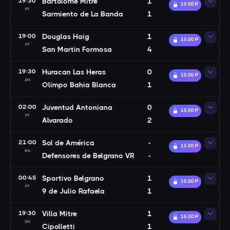
19:30
Bartolomé Mitre
1
15.00 Ᵽ
FT
Sarmiento de La Banda
1
19:00
Douglas Haig
1
15.00 Ᵽ
FT
San Martin Formosa
4
19:30
Huracan Las Heras
0
15.00 Ᵽ
2H
Olimpo Bahia Blanca
1
02:00
Juventud Antoniana
0
15.00 Ᵽ
FT
Alvarado
2
21:00
Sol de América
-
15.00 Ᵽ
NS
Defensores de Belgrano VR
-
00:45
Sportivo Belgrano
1
15.00 Ᵽ
FT
9 de Julio Rafaela
1
19:30
Villa Mitre
1
15.00 Ᵽ
2H
Cipolletti
1