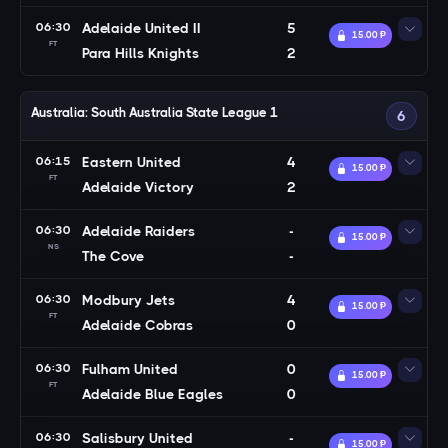
06:30
Adelaide United II
5
15.00 Ᵽ
FT
Para Hills Knights
2
Australia: South Australia State League 1
6
06:15
Eastern United
4
15.00 Ᵽ
FT
Adelaide Victory
2
06:30
Adelaide Raiders
-
15.00 Ᵽ
NS
The Cove
-
06:30
Modbury Jets
4
15.00 Ᵽ
FT
Adelaide Cobras
0
06:30
Fulham United
0
15.00 Ᵽ
FT
Adelaide Blue Eagles
0
06:30
Salisbury United
-
15.00 Ᵽ