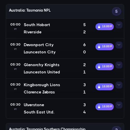
Australia: Tasmania NPL
5
05:00
South Hobart
5
15.00 Ᵽ
FT
Riverside
2
05:30
Devonport City
6
15.00 Ᵽ
FT
Launceston City
0
05:30
Glenorchy Knights
2
15.00 Ᵽ
FT
Launceston United
1
05:30
Kingborough Lions
3
15.00 Ᵽ
FT
Clarence Zebras
1
05:30
Ulverstone
3
15.00 Ᵽ
FT
South East Utd.
4
Australia: Tasmania Southern Championship