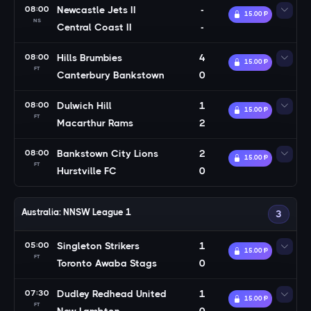
08:00
Newcastle Jets II
-
15.00 Ᵽ
NS
Central Coast II
-
08:00
Hills Brumbies
4
15.00 Ᵽ
FT
Canterbury Bankstown
0
08:00
Dulwich Hill
1
15.00 Ᵽ
FT
Macarthur Rams
2
08:00
Bankstown City Lions
2
15.00 Ᵽ
FT
Hurstville FC
0
Australia: NNSW League 1
3
05:00
Singleton Strikers
1
15.00 Ᵽ
FT
Toronto Awaba Stags
0
07:30
Dudley Redhead United
1
15.00 Ᵽ
FT