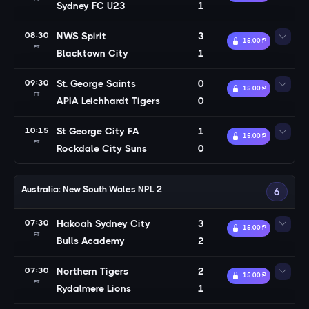
Sydney FC U23
1
08:30
NWS Spirit
3
15.00 Ᵽ
FT
Blacktown City
1
09:30
St. George Saints
0
15.00 Ᵽ
FT
APIA Leichhardt Tigers
0
10:15
St George City FA
1
15.00 Ᵽ
FT
Rockdale City Suns
0
Australia: New South Wales NPL 2
6
07:30
Hakoah Sydney City
3
15.00 Ᵽ
FT
Bulls Academy
2
07:30
Northern Tigers
2
15.00 Ᵽ
FT
Rydalmere Lions
1