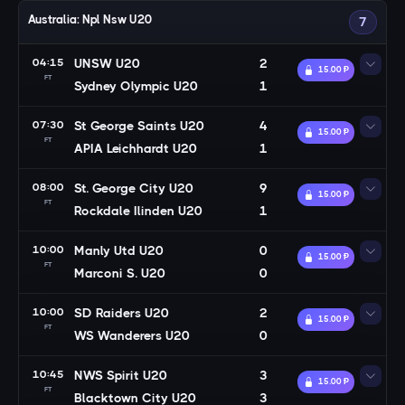
Australia: Npl Nsw U20
7
04:15
UNSW U20
2
15.00 Ᵽ
FT
Sydney Olympic U20
1
07:30
St George Saints U20
4
15.00 Ᵽ
FT
APIA Leichhardt U20
1
08:00
St. George City U20
9
15.00 Ᵽ
FT
Rockdale Ilinden U20
1
10:00
Manly Utd U20
0
15.00 Ᵽ
FT
Marconi S. U20
0
10:00
SD Raiders U20
2
15.00 Ᵽ
FT
WS Wanderers U20
0
10:45
NWS Spirit U20
3
15.00 Ᵽ
FT
Blacktown City U20
3