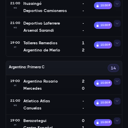
21:00
Ituzaingó
-
15.00 Ᵽ
NS
Deportivo Camioneros
-
21:00
Deportivo Laferrere
-
15.00 Ᵽ
NS
Arsenal Sarandi
-
19:00
Talleres Remedios
1
15.00 Ᵽ
FT
Argentino de Merlo
2
Argentina: Primera C
14
19:00
Argentino Rosario
2
15.00 Ᵽ
FT
Mercedes
0
21:00
Atletico Atlas
-
15.00 Ᵽ
NS
Canuelas
-
19:00
Berazategui
0
15.00 Ᵽ
FT
Centro Español
1