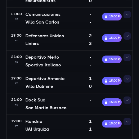
Excursionistas
0
21:00
Comunicaciones
-
15.00 Ᵽ
NS
Villa San Carlos
-
19:00
Defensores Unidos
2
15.00 Ᵽ
FT
Liniers
3
21:00
Deportivo Merlo
-
15.00 Ᵽ
NS
Sportivo Italiano
-
19:30
Deportivo Armenio
1
15.00 Ᵽ
FT
Villa Dalmine
0
21:00
Dock Sud
-
15.00 Ᵽ
NS
San Martín Burzaco
-
19:00
Flandria
1
15.00 Ᵽ
FT
UAI Urquiza
1