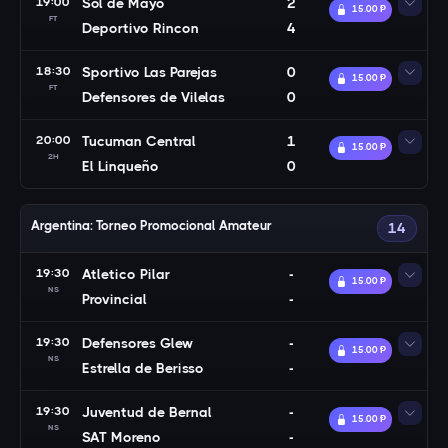
19:00
Sol de Mayo
2
15.00 Ᵽ
FT
Deportivo Rincon
4
18:30
Sportivo Las Parejas
0
15.00 Ᵽ
FT
Defensores de Vilelas
0
20:00
Tucuman Central
1
15.00 Ᵽ
2H
El Linqueño
0
Argentina: Torneo Promocional Amateur
14
19:30
Atletico Pilar
-
15.00 Ᵽ
NS
Provincial
-
19:30
Defensores Glew
-
15.00 Ᵽ
NS
Estrella de Berisso
-
19:30
Juventud de Bernal
-
15.00 Ᵽ
NS
SAT Moreno
-