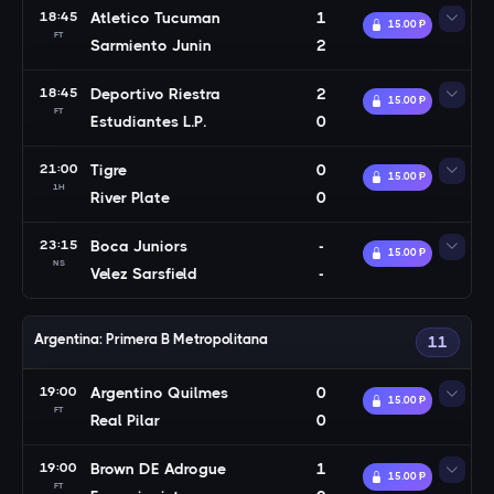
18:45
Atletico Tucuman
1
15.00 Ᵽ
FT
Sarmiento Junin
2
18:45
Deportivo Riestra
2
15.00 Ᵽ
FT
Estudiantes L.P.
0
21:00
Tigre
0
15.00 Ᵽ
1H
River Plate
0
23:15
Boca Juniors
-
15.00 Ᵽ
NS
Velez Sarsfield
-
Argentina: Primera B Metropolitana
11
19:00
Argentino Quilmes
0
15.00 Ᵽ
FT
Real Pilar
0
19:00
Brown DE Adrogue
1
15.00 Ᵽ
FT