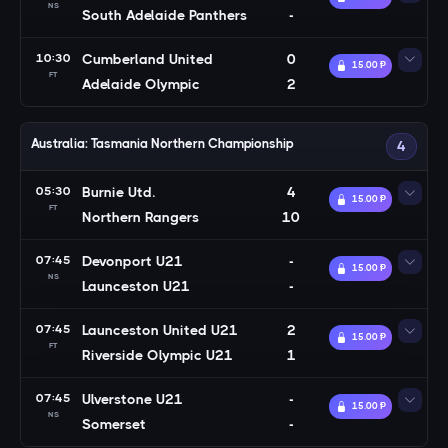
NS
South Adelaide Panthers
-
10:30
Cumberland United
0
15.00 Ᵽ
FT
Adelaide Olympic
2
Australia: Tasmania Northern Championship
4
05:30
Burnie Utd.
4
15.00 Ᵽ
FT
Northern Rangers
10
07:45
Devonport U21
-
15.00 Ᵽ
NS
Launceston U21
-
07:45
Launceston United U21
2
15.00 Ᵽ
FT
Riverside Olympic U21
1
07:45
Ulverstone U21
-
15.00 Ᵽ
NS
Somerset
-