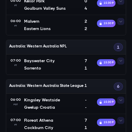
05:00
Keilor Park
0
15.00 Ᵽ
FT
Goulburn Valley Suns
4
06:00
Malvern
2
15.00 Ᵽ
FT
Eastern Lions
2
Australia: Western Australia NPL
1
07:00
Bayswater City
7
15.00 Ᵽ
FT
Sorrento
1
Australia: Western Australia State League 1
6
06:00
Kingsley Westside
-
15.00 Ᵽ
PST
Gwelup Croatia
-
07:00
Floreat Athena
7
15.00 Ᵽ
FT
Cockburn City
1