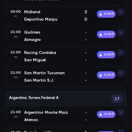
00:00
Midland
2
15.00 Ᵽ
FT
Deportivo Maipu
0
21:00
Quilmes
-
15.00 Ᵽ
NS
Almagro
-
21:00
Racing Cordoba
-
15.00 Ᵽ
NS
San Miguel
-
21:00
San Martin Tucuman
-
15.00 Ᵽ
NS
San Martin S.J.
-
Argentina: Torneo Federal A
17
21:00
Argentino Monte Maíz
-
15.00 Ᵽ
NS
Atenas
-