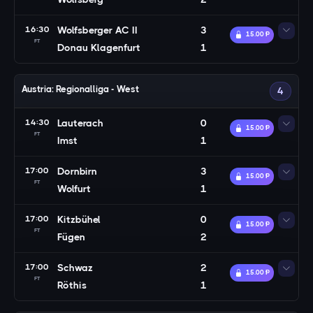
16:30
Wolfsberger AC II
3
15.00 Ᵽ
FT
Donau Klagenfurt
1
Austria: Regionalliga - West
4
14:30
Lauterach
0
15.00 Ᵽ
FT
Imst
1
17:00
Dornbirn
3
15.00 Ᵽ
FT
Wolfurt
1
17:00
Kitzbühel
0
15.00 Ᵽ
FT
Fügen
2
17:00
Schwaz
2
15.00 Ᵽ
FT
Röthis
1