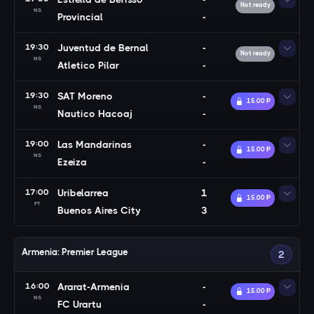
Not ready
NS
Provincial
-
19:30
Juventud de Bernal
-
Not ready
NS
Atletico Pilar
-
19:30
SAT Moreno
-
15.00 Ᵽ
NS
Nautico Hacoaj
-
19:00
Las Mandarinas
-
15.00 Ᵽ
NS
Ezeiza
-
17:00
Uribelarrea
1
15.00 Ᵽ
FT
Buenos Aires City
3
Armenia: Premier League
2
16:00
Ararat-Armenia
-
15.00 Ᵽ
NS
FC Urartu
-