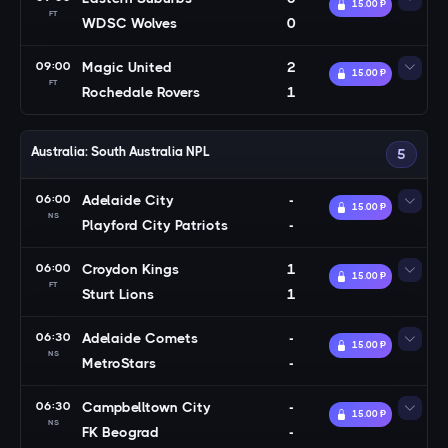
15.00 Ᵽ
FT
WDSC Wolves
0
09:00
Magic United
2
15.00 Ᵽ
FT
Rochedale Rovers
1
Australia: South Australia NPL
5
06:00
Adelaide City
-
15.00 Ᵽ
NS
Playford City Patriots
-
06:00
Croydon Kings
1
15.00 Ᵽ
FT
Sturt Lions
1
06:30
Adelaide Comets
-
15.00 Ᵽ
NS
MetroStars
-
06:30
Campbelltown City
-
15.00 Ᵽ
NS
FK Beograd
-