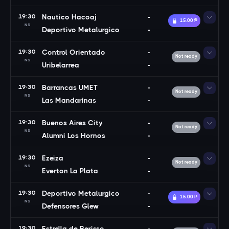
19:30
Nautico Hacoaj
-
15.00 Ᵽ
NS
Deportivo Metalurgico
-
19:30
Control Orientado
-
Not ready
NS
Uribelarrea
-
19:30
Barrancas UMET
-
Not ready
NS
Las Mandarinas
-
19:30
Buenos Aires City
-
Not ready
NS
Alumni Los Hornos
-
19:30
Ezeiza
-
Not ready
NS
Everton La Plata
-
19:30
Deportivo Metalurgico
-
15.00 Ᵽ
NS
Defensores Glew
-
19:30
Estrella de Berisso
-