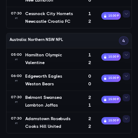
New Lambton
0
07:30
Cessnock City Hornets
1
15.00 Ᵽ
FT
Newcastle Croatia FC
2
Australia: Northern NSW NPL
4
05:00
Hamilton Olympic
1
15.00 Ᵽ
FT
Valentine
2
06:00
Edgeworth Eagles
0
15.00 Ᵽ
FT
Weston Bears
0
07:30
Belmont Swansea
2
15.00 Ᵽ
FT
Lambton Jaffas
1
07:30
Adamstown Rosebuds
2
15.00 Ᵽ
FT
Cooks Hill United
2