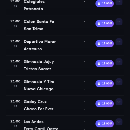
21:00
Colegiales
-
15.00 Ᵽ
NS
Patronato
-
21:00
Colon Santa Fe
-
15.00 Ᵽ
NS
San Telmo
-
21:00
Deportivo Moron
-
15.00 Ᵽ
NS
Acassuso
-
21:00
Gimnasia Jujuy
-
15.00 Ᵽ
NS
Tristan Suarez
-
21:00
Gimnasia Y Tiro
-
15.00 Ᵽ
NS
Nueva Chicago
-
21:00
Godoy Cruz
-
15.00 Ᵽ
NS
Chaco For Ever
-
21:00
Los Andes
-
15.00 Ᵽ
NS
Ferro Carril Oeste
-