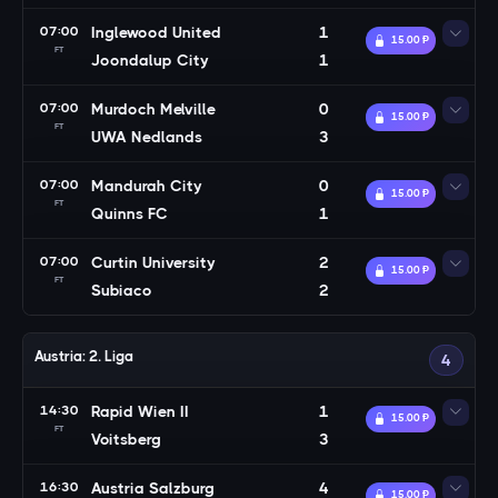
07:00
Inglewood United
1
15.00 Ᵽ
FT
Joondalup City
1
07:00
Murdoch Melville
0
15.00 Ᵽ
FT
UWA Nedlands
3
07:00
Mandurah City
0
15.00 Ᵽ
FT
Quinns FC
1
07:00
Curtin University
2
15.00 Ᵽ
FT
Subiaco
2
Austria: 2. Liga
4
14:30
Rapid Wien II
1
15.00 Ᵽ
FT
Voitsberg
3
16:30
Austria Salzburg
4
15.00 Ᵽ