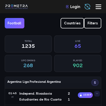
Login
Football
Countries
Filters
TOTAL
LIVE
1235
65
UPCOMING
PLAYED
268
902
Argentina: Liga Profesional Argentina
5
01:45
Independ. Rivadavia
2
15.00 Ᵽ
FT
Estudiantes de Rio Cuarto
1