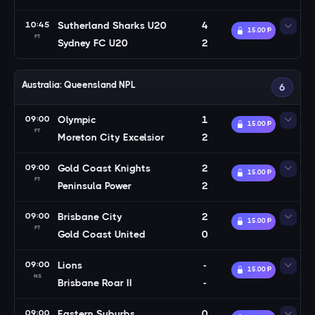
10:45
Sutherland Sharks U20
4
15.00 Ᵽ
FT
Sydney FC U20
2
Australia: Queensland NPL
6
09:00
Olympic
1
15.00 Ᵽ
FT
Moreton City Excelsior
2
09:00
Gold Coast Knights
2
15.00 Ᵽ
FT
Peninsula Power
2
09:00
Brisbane City
2
15.00 Ᵽ
FT
Gold Coast United
0
09:00
Lions
-
15.00 Ᵽ
NS
Brisbane Roar II
-
09:00
Eastern Suburbs
0