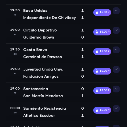
19:30
Boca Unidos
1
15.00 Ᵽ
FT
Independiente De Chivilcoy
1
19:00
Circulo Deportivo
1
15.00 Ᵽ
FT
Guillermo Brown
0
19:30
Costa Brava
1
15.00 Ᵽ
2H
Germinal de Rawson
1
19:00
Juventud Unida Univ.
1
15.00 Ᵽ
FT
Fundacion Amigos
0
19:00
Santamarina
0
15.00 Ᵽ
FT
San Martín Mendoza
1
20:00
Sarmiento Resistencia
0
15.00 Ᵽ
2H
Atletico Escobar
1