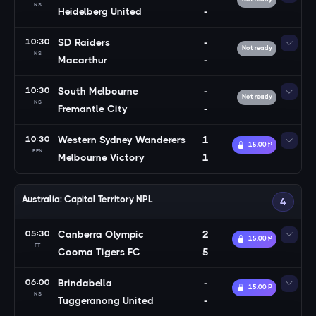
NS
Heidelberg United
-
10:30
SD Raiders
-
Not ready
NS
Macarthur
-
10:30
South Melbourne
-
Not ready
NS
Fremantle City
-
10:30
Western Sydney Wanderers
1
15.00 Ᵽ
PEN
Melbourne Victory
1
Australia: Capital Territory NPL
4
05:30
Canberra Olympic
2
15.00 Ᵽ
FT
Cooma Tigers FC
5
06:00
Brindabella
-
15.00 Ᵽ
NS
Tuggeranong United
-