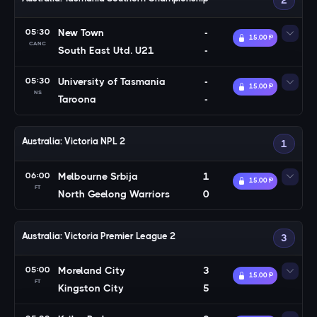
2
05:30
New Town
-
15.00 Ᵽ
CANC
South East Utd. U21
-
05:30
University of Tasmania
-
15.00 Ᵽ
NS
Taroona
-
Australia: Victoria NPL 2
1
06:00
Melbourne Srbija
1
15.00 Ᵽ
FT
North Geelong Warriors
0
Australia: Victoria Premier League 2
3
05:00
Moreland City
3
15.00 Ᵽ
FT
Kingston City
5