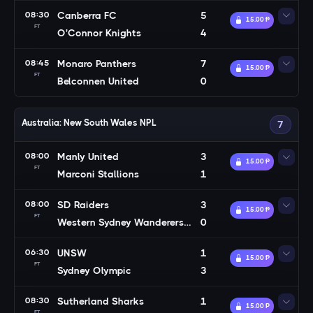
08:30
Canberra FC
5
15.00 Ᵽ
FT
O'Connor Knights
4
08:45
Monaro Panthers
7
15.00 Ᵽ
FT
Belconnen United
0
Australia: New South Wales NPL
7
08:00
Manly United
3
15.00 Ᵽ
FT
Marconi Stallions
1
08:00
SD Raiders
3
15.00 Ᵽ
FT
Western Sydney Wanderers U23
0
06:30
UNSW
1
15.00 Ᵽ
FT
Sydney Olympic
3
08:30
Sutherland Sharks
1
15.00 Ᵽ
FT