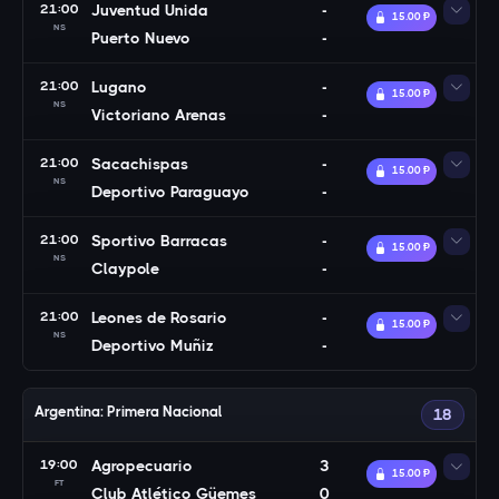
21:00
Juventud Unida
-
15.00 Ᵽ
NS
Puerto Nuevo
-
21:00
Lugano
-
15.00 Ᵽ
NS
Victoriano Arenas
-
21:00
Sacachispas
-
15.00 Ᵽ
NS
Deportivo Paraguayo
-
21:00
Sportivo Barracas
-
15.00 Ᵽ
NS
Claypole
-
21:00
Leones de Rosario
-
15.00 Ᵽ
NS
Deportivo Muñiz
-
Argentina: Primera Nacional
18
19:00
Agropecuario
3
15.00 Ᵽ
FT
Club Atlético Güemes
0