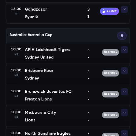
16:00
Gandzasar
3
15.00 Ᵽ
FT
Syunik
1
Australia: Australia Cup
8
10:30
APIA Leichhardt Tigers
-
Not ready
NS
Sydney United
-
10:30
Brisbane Roar
-
Not ready
NS
Sydney
-
10:30
Brunswick Juventus FC
-
Not ready
NS
Preston Lions
-
10:30
Melbourne City
-
Not ready
NS
Lions
-
10:30
North Sunshine Eagles
-
Not ready