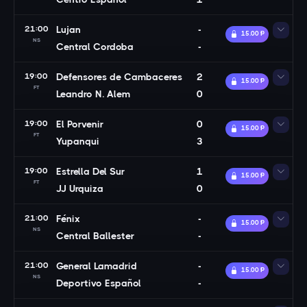
21:00
Lujan
-
15.00 Ᵽ
NS
Central Cordoba
-
19:00
Defensores de Cambaceres
2
15.00 Ᵽ
FT
Leandro N. Alem
0
19:00
El Porvenir
0
15.00 Ᵽ
FT
Yupanqui
3
19:00
Estrella Del Sur
1
15.00 Ᵽ
FT
JJ Urquiza
0
21:00
Fénix
-
15.00 Ᵽ
NS
Central Ballester
-
21:00
General Lamadrid
-
15.00 Ᵽ
NS
Deportivo Español
-