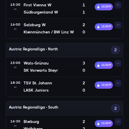
15:30
First Vienna W
1
15.00 Ᵽ
FT
Südburgenland W
1
16:00
Salzburg W
2
15.00 Ᵽ
FT
Kleinmünchen / BW Linz W
0
Austria: Regionalliga - North
2
15:00
Wals-Grünau
3
15.00 Ᵽ
FT
SK Vorwarts Steyr
0
18:30
TSV St. Johann
2
15.00 Ᵽ
FT
LASK Juniors
0
Austria: Regionalliga - South
2
16:30
Bleiburg
2
15.00 Ᵽ
FT
Wolfsberg
2