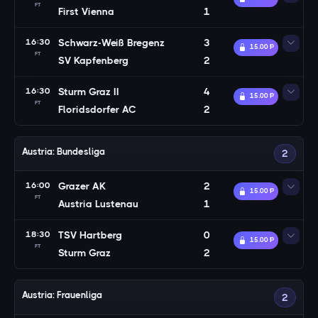
FT
First Vienna
1
16:30
Schwarz-Weiß Bregenz
3
15.00 Ᵽ
FT
SV Kapfenberg
2
16:30
Sturm Graz II
4
15.00 Ᵽ
FT
Floridsdorfer AC
2
Austria: Bundesliga
2
16:00
Grazer AK
2
15.00 Ᵽ
FT
Austria Lustenau
1
18:30
TSV Hartberg
0
15.00 Ᵽ
FT
Sturm Graz
2
Austria: Frauenliga
2